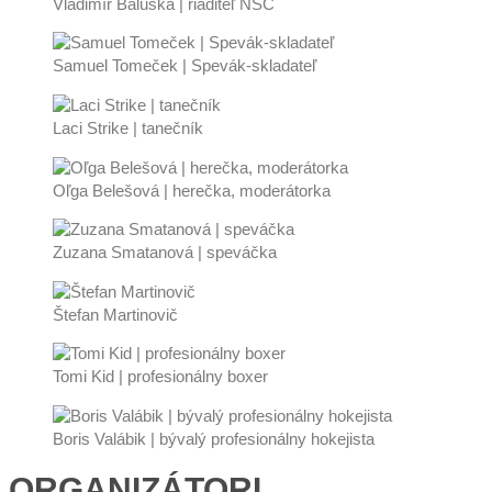
Vladimír Baluška | riaditeľ NŠC
Samuel Tomeček | Spevák-skladateľ
Laci Strike | tanečník
Oľga Belešová | herečka, moderátorka
Zuzana Smatanová | speváčka
Štefan Martinovič
Tomi Kid | profesionálny boxer
Boris Valábik | bývalý profesionálny hokejista
ORGANIZÁTORI