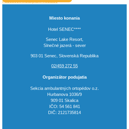
Facebook
Instagram
Youtube
Miesto konania
Hotel SENEC****
Senec Lake Resort,
Slnečné jazerá - sever
903 01 Senec, Slovenská Republika
02/459 272 55
Organizátor podujatia
Sekcia ambulantných ortopédov o.z.
Hurbanova 1036/9
909 01 Skalica
IČO: 54 561 841
DIČ: 2121735814