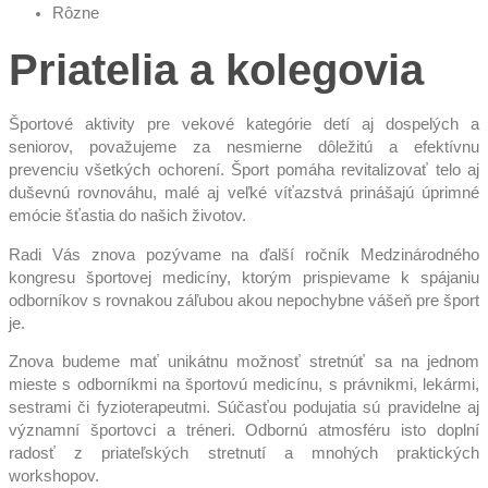
Rôzne
Priatelia a kolegovia
Športové aktivity pre vekové kategórie detí aj dospelých a
seniorov, považujeme za nesmierne dôležitú a efektívnu
prevenciu všetkých ochorení. Šport pomáha revitalizovať telo aj
duševnú rovnováhu, malé aj veľké víťazstvá prinášajú úprimné
emócie šťastia do našich životov.
Radi Vás znova pozývame na ďalší ročník Medzinárodného
kongresu športovej medicíny, ktorým prispievame k spájaniu
odborníkov s rovnakou záľubou akou nepochybne vášeň pre šport
je.
Znova budeme mať unikátnu možnosť stretnúť sa na jednom
mieste s odborníkmi na športovú medicínu, s právnikmi, lekármi,
sestrami či fyzioterapeutmi. Súčasťou podujatia sú pravidelne aj
významní športovci a tréneri. Odbornú atmosféru isto doplní
radosť z priateľských stretnutí a mnohých praktických
workshopov.